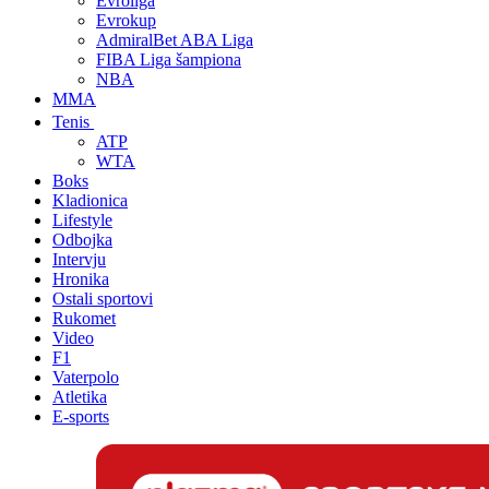
Evroliga
Evrokup
AdmiralBet ABA Liga
FIBA Liga šampiona
NBA
MMA
Tenis
ATP
WTA
Boks
Kladionica
Lifestyle
Odbojka
Intervju
Hronika
Ostali sportovi
Rukomet
Video
F1
Vaterpolo
Atletika
E-sports