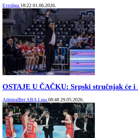
Evroliga
18:22
01.06.2026.
OSTAJE U ČAČKU: Srpski stručnjak će i n
AdmiralBet ABA Liga
08:48
29.05.2026.