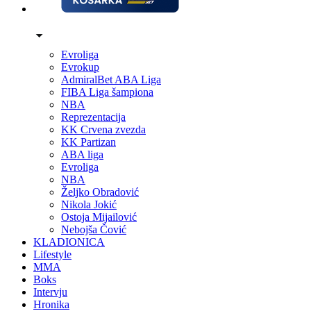
Evroliga
Evrokup
AdmiralBet ABA Liga
FIBA Liga šampiona
NBA
Reprezentacija
KK Crvena zvezda
KK Partizan
ABA liga
Evroliga
NBA
Željko Obradović
Nikola Jokić
Ostoja Mijailović
Nebojša Čović
KLADIONICA
Lifestyle
MMA
Boks
Intervju
Hronika