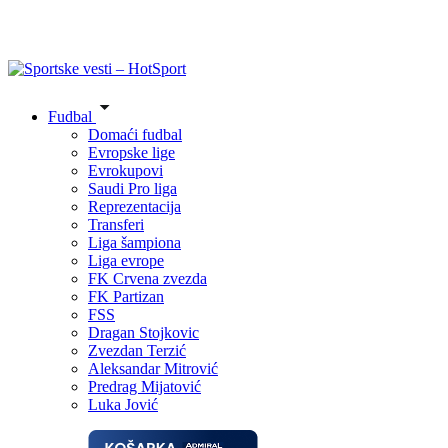
Fudbal
Domaći fudbal
Evropske lige
Evrokupovi
Saudi Pro liga
Reprezentacija
Transferi
Liga šampiona
Liga evrope
FK Crvena zvezda
FK Partizan
FSS
Dragan Stojkovic
Zvezdan Terzić
Aleksandar Mitrović
Predrag Mijatović
Luka Jović