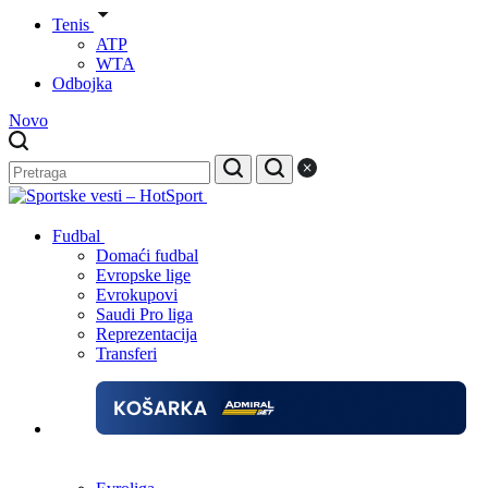
Tenis
ATP
WTA
Odbojka
Novo
Fudbal
Domaći fudbal
Evropske lige
Evrokupovi
Saudi Pro liga
Reprezentacija
Transferi