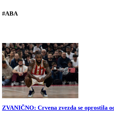
#ABA
ZVANIČNO: Crvena zvezda se oprostila o