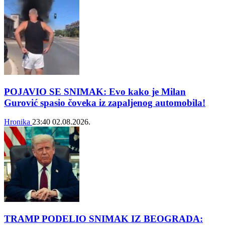
POJAVIO SE SNIMAK: Evo kako je Milan
Gurović spasio čoveka iz zapaljenog automobila!
Hronika
23:40
02.08.2026.
TRAMP PODELIO SNIMAK IZ BEOGRADA: