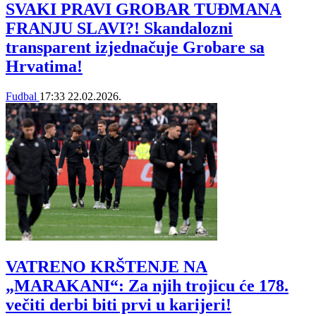
SVAKI PRAVI GROBAR TUĐMANA
FRANJU SLAVI?! Skandalozni
transparent izjednačuje Grobare sa
Hrvatima!
Fudbal
17:33
22.02.2026.
VATRENO KRŠTENJE NA
„MARAKANI“: Za njih trojicu će 178.
večiti derbi biti prvi u karijeri!