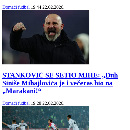
Domaći fudbal
19:44
22.02.2026.
STANKOVIĆ SE SETIO MIHE: „Duh
Siniše Mihajlovića je i večeras bio na
„Marakani!“
Domaći fudbal
19:28
22.02.2026.