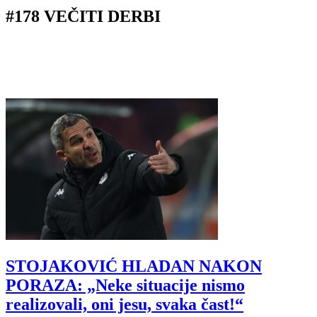
#178 VEČITI DERBI
STOJAKOVIĆ HLADAN NAKON
PORAZA: „Neke situacije nismo
realizovali, oni jesu, svaka čast!“