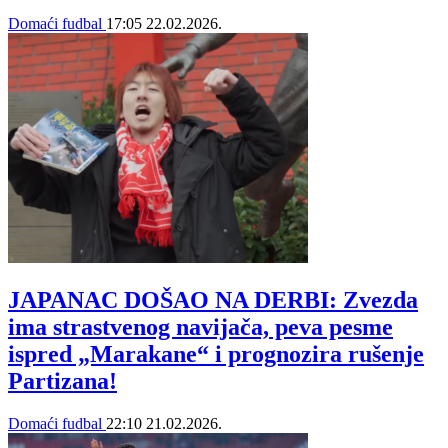
Domaći fudbal
17:05
22.02.2026.
JAPANAC DOŠAO NA DERBI: Zvezda
ima strastvenog navijača, peva pesme
ispred „Marakane“ i prognozira rušenje
Partizana!
Domaći fudbal
22:10
21.02.2026.