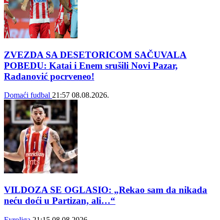
ZVEZDA SA DESETORICOM SAČUVALA
POBEDU: Katai i Enem srušili Novi Pazar,
Radanović pocrveneo!
Domaći fudbal
21:57
08.08.2026.
VILDOZA SE OGLASIO: „Rekao sam da nikada
neću doći u Partizan, ali…“
Evroliga
21:15
08.08.2026.