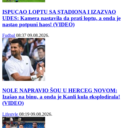
ISPUCAO LOPTU SA STADIONA I IZAZVAO
UDES: Kamera nastavila da prati loptu, a onda je
nastao potpuni haos! (VIDEO)
Fudbal
08:37
09.08.2026.
NOLE NAPRAVIO ŠOU U HERCEG NOVOM:
Izašao na binu, a onda je Kanli kula eksplodirala!
(VIDEO)
Lifestyle
08:19
09.08.2026.