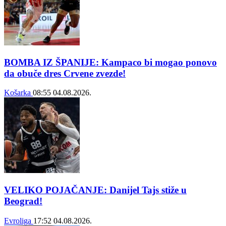
BOMBA IZ ŠPANIJE: Kampaco bi mogao ponovo
da obuče dres Crvene zvezde!
Košarka
08:55
04.08.2026.
VELIKO POJAČANJE: Danijel Tajs stiže u
Beograd!
Evroliga
17:52
04.08.2026.