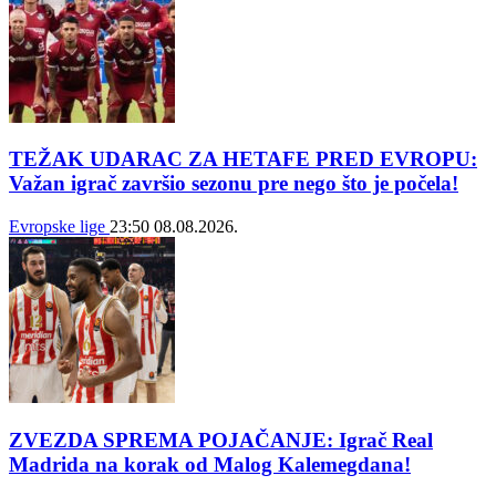
TEŽAK UDARAC ZA HETAFE PRED EVROPU:
Važan igrač završio sezonu pre nego što je počela!
Evropske lige
23:50
08.08.2026.
ZVEZDA SPREMA POJAČANJE: Igrač Real
Madrida na korak od Malog Kalemegdana!