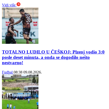
Vidi više
TOTALNO LUDILO U ČEŠKOJ: Plzenj vodio 3:0
posle deset minuta, a onda se dogodilo nešto
nestvarno!
Fudbal
08:38
09.08.2026.