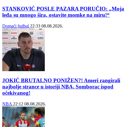
STANKOVIĆ POSLE PAZARA PORUČIO: „Moja
leđa su mnogo šira, ostavite momke na miru!“
Domaći fudbal
22:33
08.08.2026.
JOKIĆ BRUTALNO PONIŽEN?! Ameri rangirali
najbolje strance u istoriji NBA, Somborac ispod
očekivanog!
NBA
22:12
08.08.2026.