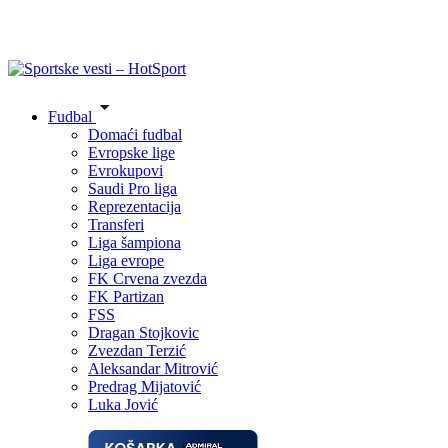
Fudbal
Domaći fudbal
Evropske lige
Evrokupovi
Saudi Pro liga
Reprezentacija
Transferi
Liga šampiona
Liga evrope
FK Crvena zvezda
FK Partizan
FSS
Dragan Stojkovic
Zvezdan Terzić
Aleksandar Mitrović
Predrag Mijatović
Luka Jović