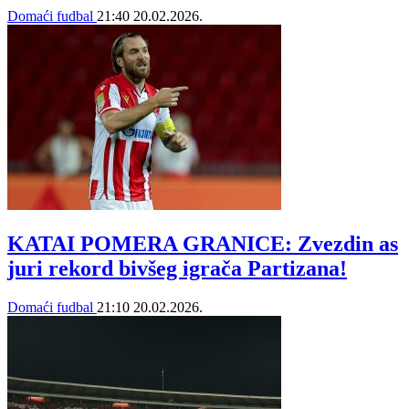
Domaći fudbal
21:40
20.02.2026.
KATAI POMERA GRANICE: Zvezdin as
juri rekord bivšeg igrača Partizana!
Domaći fudbal
21:10
20.02.2026.