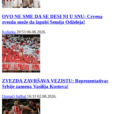
OVO NE SME DA SE DESI NI U SNU: Crvena
zvezda može da izgubi Semija Odželeja!
Košarka
20:53
06.08.2026.
ZVEZDA ZAVRŠAVA VEZISTU: Reprezentativac
Srbije zamena Vasilija Kostova!
Domaći fudbal
16:33
02.08.2026.