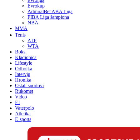
Evroliga
Evrokup
AdmiralBet ABA Liga
FIBA Liga šampiona
NBA
MMA
Tenis
ATP
WTA
Boks
Kladionica
Lifestyle
Odbojka
Intervju
Hronika
Ostali sportovi
Rukomet
Video
F1
Vaterpolo
Atletika
E-sports