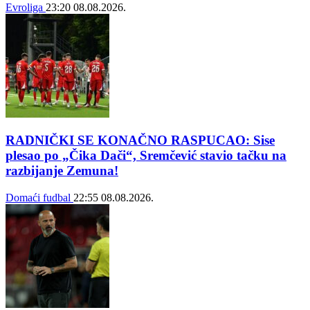
Evroliga
23:20
08.08.2026.
RADNIČKI SE KONAČNO RASPUCAO: Sise
plesao po „Čika Dači“, Sremčević stavio tačku na
razbijanje Zemuna!
Domaći fudbal
22:55
08.08.2026.