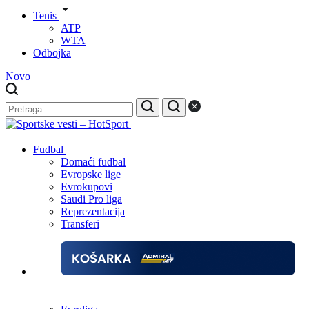
Tenis
ATP
WTA
Odbojka
Novo
Fudbal
Domaći fudbal
Evropske lige
Evrokupovi
Saudi Pro liga
Reprezentacija
Transferi