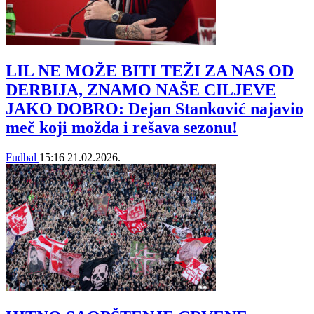
LIL NE MOŽE BITI TEŽI ZA NAS OD
DERBIJA, ZNAMO NAŠE CILJEVE
JAKO DOBRO: Dejan Stanković najavio
meč koji možda i rešava sezonu!
Fudbal
15:16
21.02.2026.