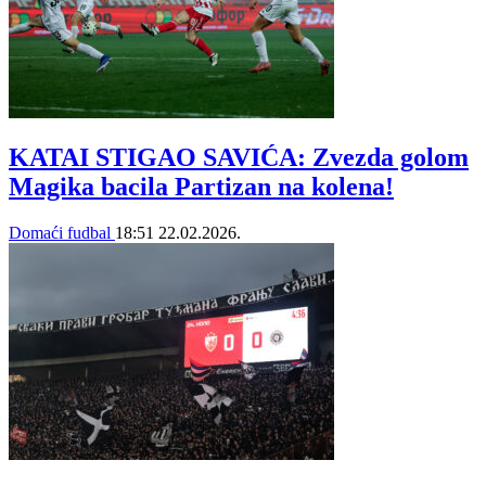
KATAI STIGAO SAVIĆA: Zvezda golom
Magika bacila Partizan na kolena!
Domaći fudbal
18:51
22.02.2026.