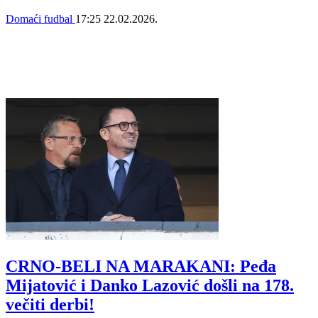
Domaći fudbal
17:25
22.02.2026.
CRNO-BELI NA MARAKANI: Peđa
Mijatović i Danko Lazović došli na 178.
večiti derbi!