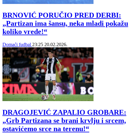
BRNOVIĆ PORUČIO PRED DERBI:
„Partizan ima šansu, neka mladi pokažu
koliko vrede!“
Domaći fudbal
23:25
20.02.2026.
DRAGOJEVIĆ ZAPALIO GROBARE:
„Grb Partizana se brani krvlju i srcem,
ostavićemo srce na terenu!“