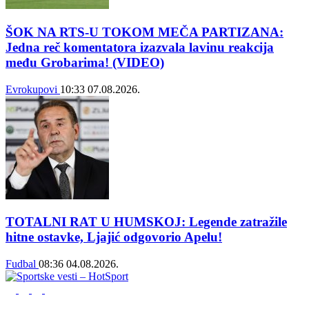
ŠOK NA RTS-U TOKOM MEČA PARTIZANA:
Jedna reč komentatora izazvala lavinu reakcija
među Grobarima! (VIDEO)
Evrokupovi
10:33
07.08.2026.
TOTALNI RAT U HUMSKOJ: Legende zatražile
hitne ostavke, Ljajić odgovorio Apelu!
Fudbal
08:36
04.08.2026.