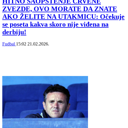
HITNO SAOPŠTENJE CRVENE
ZVEZDE, OVO MORATE DA ZNATE
AKO ŽELITE NA UTAKMICU: Očekuje
se poseta kakva skoro nije viđena na
derbiju!
Fudbal
15:02
21.02.2026.