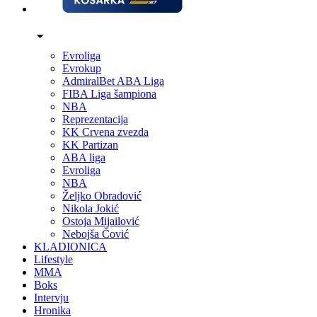
Evroliga
Evrokup
AdmiralBet ABA Liga
FIBA Liga šampiona
NBA
Reprezentacija
KK Crvena zvezda
KK Partizan
ABA liga
Evroliga
NBA
Željko Obradović
Nikola Jokić
Ostoja Mijailović
Nebojša Čović
KLADIONICA
Lifestyle
MMA
Boks
Intervju
Hronika