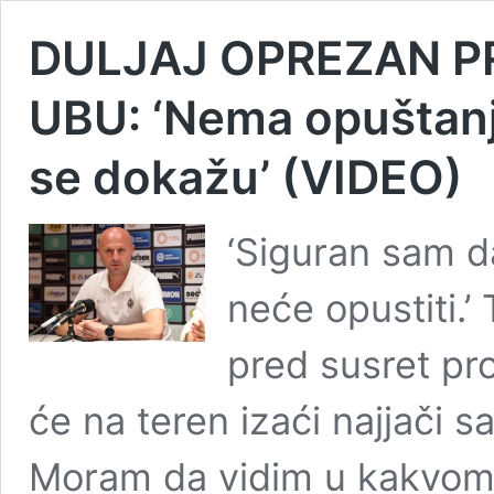
DULJAJ OPREZAN P
UBU: ‘Nema opuštanja
se dokažu’ (VIDEO)
‘Siguran sam da
neće opustiti.’ 
pred susret pro
će na teren izaći najjači s
Moram da vidim u kakvom s